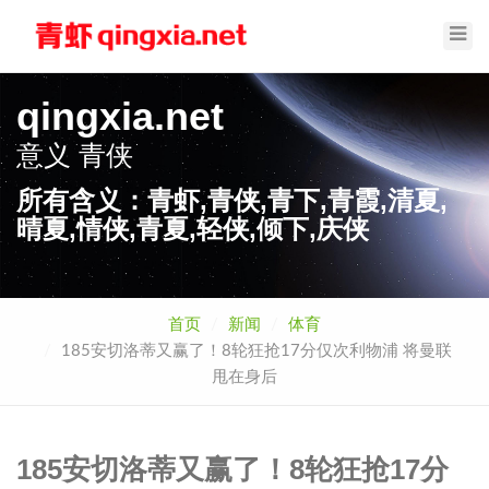
Toggl
Navig
qingxia.net
意义
青侠
所有含义：青虾,青侠,青下,青霞,清夏,
晴夏,情侠,青夏,轻侠,倾下,庆侠
首页
新闻
体育
185安切洛蒂又赢了！8轮狂抢17分仅次利物浦 将曼联
甩在身后
185安切洛蒂又赢了！8轮狂抢17分