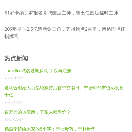
51岁卡纳瓦罗报名竞聘国足主帅，曾出任国足临时主帅
209曝皇马2.5亿造新铁三角，齐祖钦点2巨星，博格巴担任
指挥官
热点新闻
com和cn域名过期多久可 以再注册
2026-07-15
遭联合创始人百亿级减持后首个交易日，宁德时代市值蒸发超
千亿
2025-11-17
百万元的抗癌药，有望大幅降价？
2025-11-17
杨振宁留给大家的8个字：宁拙毋巧，宁朴毋华