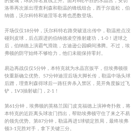
的曼城，球队排名直线上升。面对6轮不胜的水晶宫，安切
洛蒂再次派出理查利森和勒温的锋线组合，西于尔兹松，伯
纳德，沃尔科特和迪涅等名将也悉数登场。
开场仅仅18分钟，沃尔科特右路突破送出传中，勒温抢点没
碰到皮球，后点跟进的伯纳德凌空推射建功，1-0！进球之
后，伯纳德上演霸气滑跪，古迪逊公园瞬间沸腾。不过，埃
弗顿的防守始终不够给力，他们未能保持零封。
易边再战仅仅5分钟，本特克就为水晶宫扳平，但埃弗顿很
快重新确立优势。57分钟迪涅后场大脚长传，勒温中场头球
后蹭，理查利森得球后一路狂奔杀入禁区，晃开角度躲过飞
铲，1V3抽射破门，2-1！
第61分钟，埃弗顿的英格兰国门皮克福德上演神奇扑救，将
本特克的近距离头球攻门挡出，帮助埃弗顿守住了来之不易
的领先优势。第87分钟，勒温再进1球锁定胜局，最终埃弗
顿3-1完胜对手，拿下关键三分。