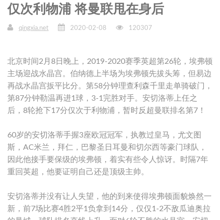
仅次利物浦 将曼联甩在身后
qingxia.net
2020-02-08
120307
北京时间2月8日晚上，2019-2020赛季英超第26轮，埃弗顿
主场迎战水晶宫。伯纳德上半场为埃弗顿先拔头筹，但易边
再战水晶宫扳平比分。第58分钟理查利森千里走单骑破门，
第87分钟勒温再进1球，3-1完胜对手。安切洛蒂上任之
后，8轮抢下17分仅次于利物浦，暂时反超曼联排名第7！
60岁的安切洛蒂手握3座欧冠冠军，执教过皇马，尤文图
斯，AC米兰，拜仁，巴黎圣日耳曼和切尔西等豪门球队，
因此他接手要保级的埃弗顿，着实有些令人惊讶。时隔7年
重回英超，他要证明自己还是顶级主帅。
安切洛蒂并没有让人失望，他的到来使得埃弗顿面貌焕然一
新，前7场比赛4胜2平1负拿到14分，仅仅1-2不敌瓜迪奥拉