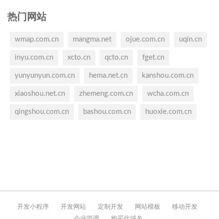
热门网站
wmap.com.cn
mangma.net
ojue.com.cn
uqin.cn
inyu.com.cn
xcto.cn
qcto.cn
fget.cn
yunyunyun.com.cn
hema.net.cn
kanshou.com.cn
xiaoshou.net.cn
zhemeng.com.cn
wcha.com.cn
qingshou.com.cn
bashou.com.cn
huoxie.com.cn
开发小程序
开发网站
定制开发
网站模板
移动开发
企业管理
购买此域名