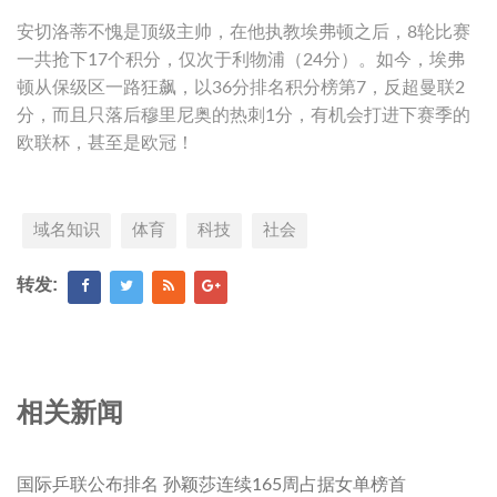
安切洛蒂不愧是顶级主帅，在他执教埃弗顿之后，8轮比赛
一共抢下17个积分，仅次于利物浦（24分）。如今，埃弗
顿从保级区一路狂飙，以36分排名积分榜第7，反超曼联2
分，而且只落后穆里尼奥的热刺1分，有机会打进下赛季的
欧联杯，甚至是欧冠！
域名知识
体育
科技
社会
转发:
相关新闻
国际乒联公布排名 孙颖莎连续165周占据女单榜首