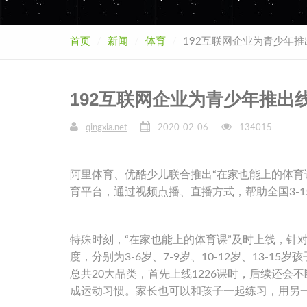
首页
新闻
体育
192互联网企业为青少年推
192互联网企业为青少年推出
qingxia.net
2020-02-06
134015
阿里体育、优酷少儿联合推出“在家也能上的体育
育平台，通过视频点播、直播方式，帮助全国3-
特殊时刻，“在家也能上的体育课”及时上线，针
度，分别为3-6岁、7-9岁、10-12岁、13
总共20大品类，首先上线1226课时，后续还
成运动习惯。家长也可以和孩子一起练习，用另