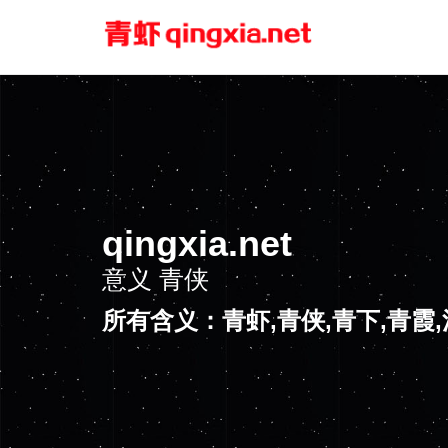
qingxia.net
意义
青侠
所有含义：青虾,青侠,青下,青霞,