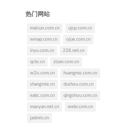
热门网站
maicun.com.cn
ujsp.com.cn
wmap.com.cn
ojue.com.cn
inyu.com.cn
228.net.cn
qcto.cn
zizan.com.cn
w2o.com.cn
huangmo.com.cn
shangmie.cn
dushou.com.cn
eabc.com.cn
qingshou.com.cn
maoyan.net.cn
webr.com.cn
jadmin.cn