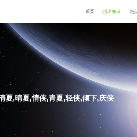
首页
域名知识
热
清夏,晴夏,情侠,青夏,轻侠,倾下,庆侠